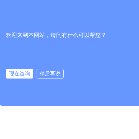
备案
©
2026 兵者润泽(北京）国际文化发展有限公司 版权所有
京ICP备11046963号 声明：部分素材来源互联网，如有侵权我
们及时处理！
欢迎来到本网站，请问有什么可以帮您？
野三坡二日拓展训练
野三坡水上团建
野三坡主题团建
泰国业务专家
野三坡团建
野三坡一日拓展团建
野三坡团建活动
野三坡拓展训练
EMC培训
乾坤算命网
阿卡索外教网
微信解封
新视野信息
西安电信宽带套餐
现在咨询
稍后再说
趣股票网配资
嘉好英语网
流畅口语网
春晓财经
新世界酒店
广州妇科医院
21cake蛋糕
中药材名称
野三坡拓展站点地图