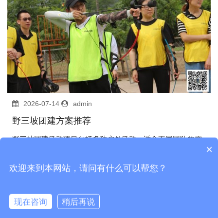
2026-07-14
admin
野三坡团建方案推荐
野三坡团建活动项目‌包括多种户外活动，适合不同团队的需
×
求和兴趣，推荐以下野三坡团建活动方案： 1.旱地冰壶‌：这
欢迎来到本网站，请问有什么可以帮您？
是一项结合了策略与体力的运动，适合在平整的室内场地进
行，无需...
现在咨询
稍后再说
查看详情