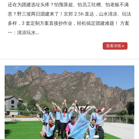
还在为团建选址头疼？怕预算超、怕员工吐槽、怕老板不满
意？野三坡两日团建来了！京郊 2.5h 直达，山水清凉、玩法
多样，3 套定制方案直接抄作业，轻松搞定团建难题！ 方案
一：清凉玩水...
查看详情