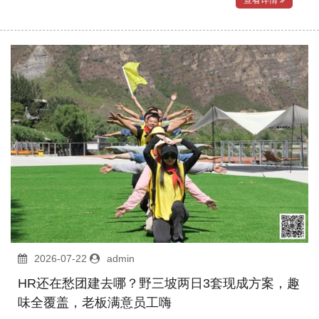
2026-07-22
admin
HR还在愁团建去哪？野三坡两日3套现成方案，趣
味全覆盖，老板满意员工嗨