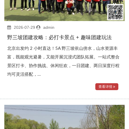
2026-07-29
admin
野三坡团建攻略：必打卡景点 + 趣味团建玩法
北京出发约 2 小时直达！5A 野三坡依山傍水，山水资源丰
富，既能观光避暑，又能开展沉浸式团队拓展。一站式整合
景区打卡、协作挑战、休闲狂欢，一日团建、两日深度行程
均可灵活搭配，...
查看详情