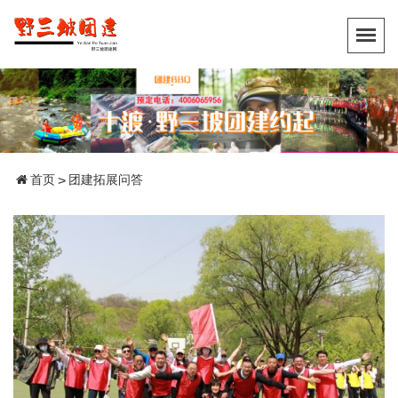
首页
团建拓展问答
>