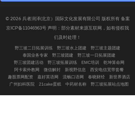
备案
©
2026 兵者润泽(北京）国际文化发展有限公司 版权所有
京ICP备11046963号 声明：部分素材来源互联网，如有侵权我
们及时处理！
野三坡二日拓展训练
野三坡水上团建
野三坡主题团建
泰国业务专家
野三坡团建
野三坡一日拓展团建
野三坡团建活动
野三坡拓展训练
EMC培训
乾坤算命网
阿卡索外教网
微信解封
新视野信息
西安电信宽带套餐
趣股票网配资
嘉好英语网
流畅口语网
春晓财经
新世界酒店
广州妇科医院
21cake蛋糕
中药材名称
野三坡拓展站点地图