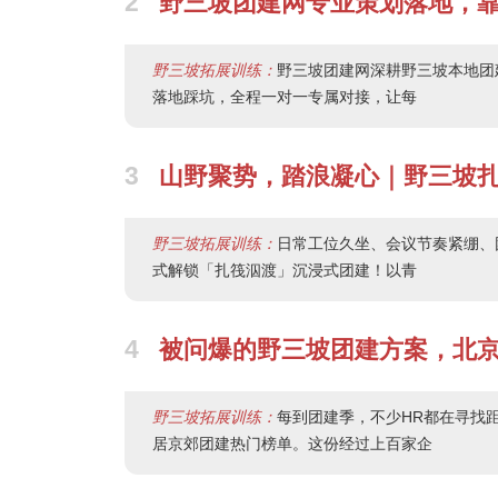
2
野三坡团建网专业策划落地，
野三坡拓展训练：
野三坡团建网深耕野三坡本地团
落地踩坑，全程一对一专属对接，让每
3
山野聚势，踏浪凝心｜野三坡
野三坡拓展训练：
日常工位久坐、会议节奏紧绷、
式解锁「扎筏泅渡」沉浸式团建！以青
4
被问爆的野三坡团建方案，北
野三坡拓展训练：
每到团建季，不少HR都在寻找
居京郊团建热门榜单。这份经过上百家企