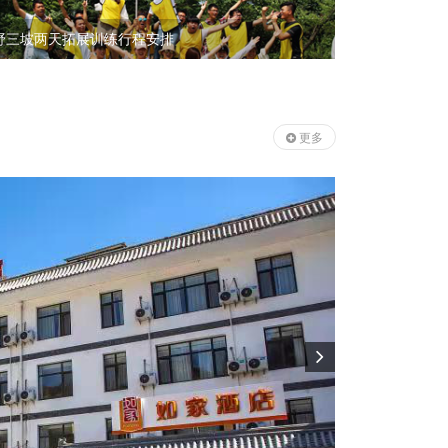
野三坡两天拓展训练行程安排
野三坡拓展
更多