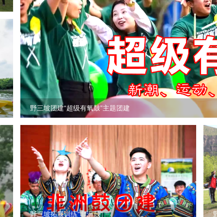
野三坡团建“超级有氧鼓”主题团建
野三坡拓展训练“非洲鼓”