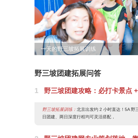
一天的野三坡拓展训练
然只有短短一天的野三坡拓展训练，但是在
的。我们参与了一系列的野三坡团建活动项
野三坡团建拓展问答
是最重
1
野三坡团建攻略：必打卡景点 +
野三坡拓展训练：
北京出发约 2 小时直达！5
日团建、两日深度行程均可灵活搭配，