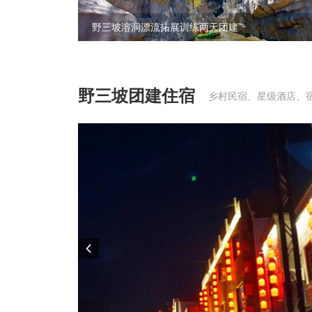
野三坡溶洞漂流拓展训练两天团建
野三坡团建住宿
乡村民宿、星级酒店、