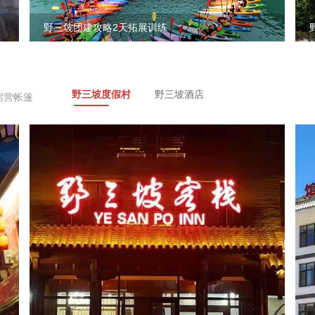
野三坡团建攻略2天拓展训练
野三坡度假村
野三坡酒店
宿营帐篷