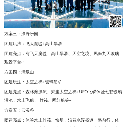
方案三： 涞野乐园
团建玩法：飞天魔毯+高山旱滑
团建亮点：有飞天魔毯、高山旱滑、天空之境、凤舞九天玻璃
观景平台~
方案四： 清泉山
团建玩法：太空之梯+玻璃吊桥
团建亮点：森林溶漂流、乘坐太空之梯+UFO飞碟体验七彩玻璃
漂流，水上飞船 、竹筏、网红船等~
方案五： 云溪谷
团建亮点：体验水上竹筏、快艇，沿着水浮栈道一路前行，体