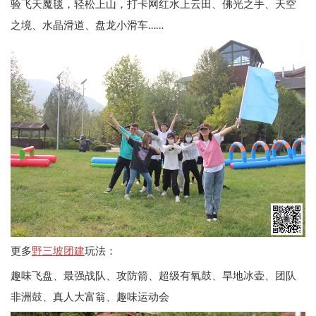
验飞天魔毯，轻松上山，打卡网红水上云田、佛光之手、天空
之境、水晶滑道、盘龙小滑车……
野三坡团建
更多
玩法：
趣味飞盘、
最强战队、
攻防箭、
超级有氧鼓、
旱地冰壶、
团队
非洲鼓、
真人大富翁、
趣味运动会