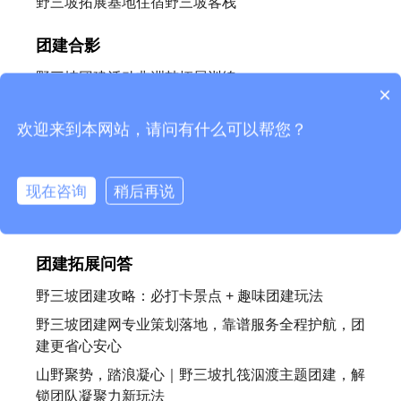
野三坡拓展基地住宿野三坡客栈
团建合影
野三坡团建活动非洲鼓拓展训练
×
一天的野三坡拓展训练
欢迎来到本网站，请问有什么可以帮您？
野三坡团建活动，苏试企业
野三坡主题团建-舞龙
现在咨询
稍后再说
野三坡团建活动趣味运动会
野三坡拓展训练执行力训练营
团建拓展问答
野三坡团建攻略：必打卡景点 + 趣味团建玩法
野三坡团建网专业策划落地，靠谱服务全程护航，团
建更省心安心
山野聚势，踏浪凝心｜野三坡扎筏泅渡主题团建，解
锁团队凝聚力新玩法